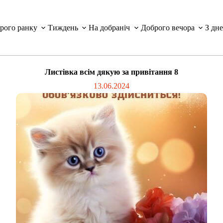
рого ранку
Тиждень
На добраніч
Доброго вечора
З дн
Листівка всім дякую за привітання 8
13.06.2024