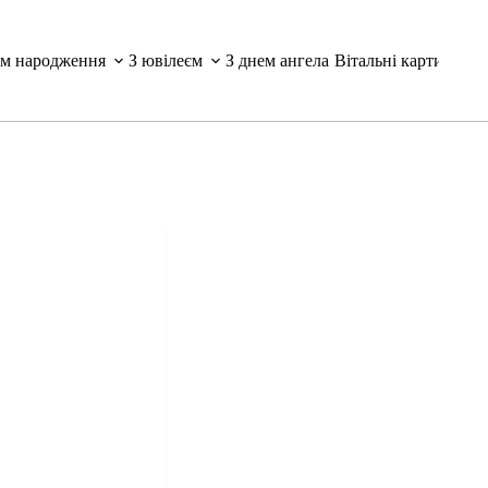
ем народження
З ювілеєм
З днем ангела
Вітальні картинки і