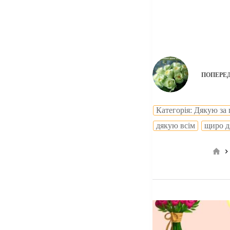
ПОПЕРЕ
Категорія: Дякую за
дякую всім
щиро 
Го