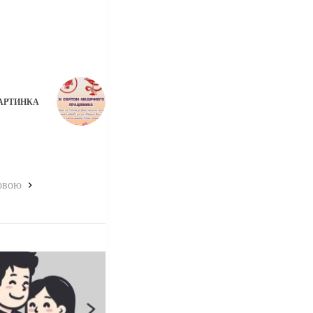
АРТИНКА
мовою