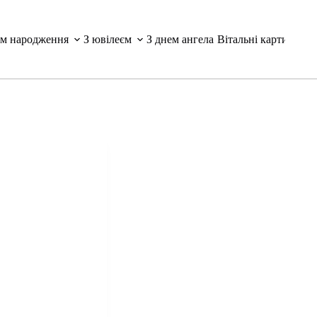
ем народження
З ювілеєм
З днем ангела
Вітальні картинки і