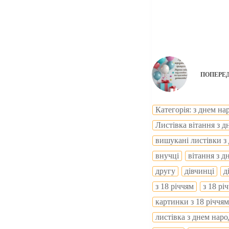
ПОПЕРЕ
Категорія: з днем н
Листівка вітання з 
вишукані листівки з
внучці
вітання з 
другу
дівчинці
д
з 18 річчям
з 18 рі
картинки з 18 річчям
листівка з днем нар