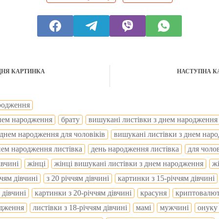
ДНЯ КАРТИНКА
НАСТУПНА К
ародження
днем народження
брату
вишукані листівки з днем народження
 днем народження для чоловіків
вишукані листівки з днем нар
днем народження листівка
день народження листівка
для чолов
івчині
жінці
жінці вишукані листівки з днем народження
жі
ччям дівчині
з 20 річчям дівчині
картинки з 15-річчям дівчині
 дівчині
картинки з 20-річчям дівчині
красуня
криптовалю
одження
листівки з 18-річчям дівчині
мамі
мужчині
онуку