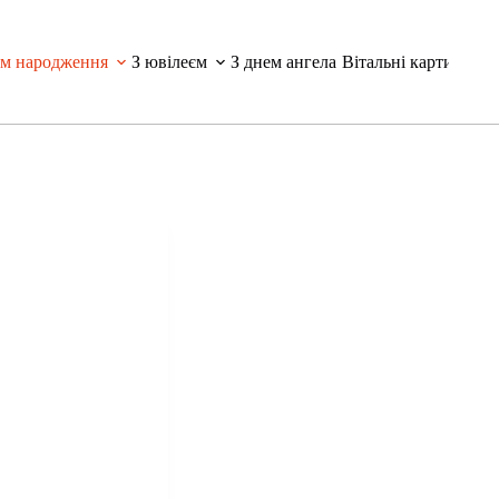
ем народження
З ювілеєм
З днем ангела
Вітальні картинки і