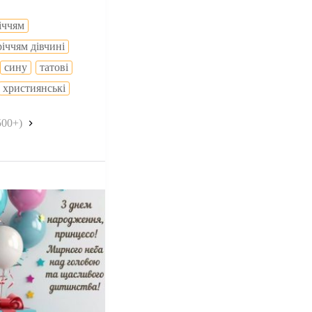
іччям
річчям дівчині
сину
татові
християнські
500+)