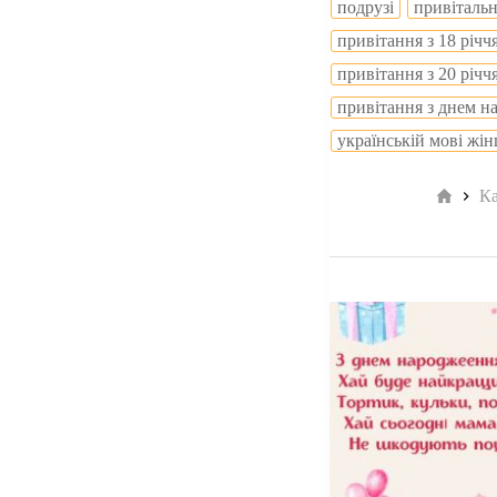
подрузі
привітальн
привітання з 18 річ
привітання з 20 річч
привітання з днем н
українській мові жі
Голов
Ка