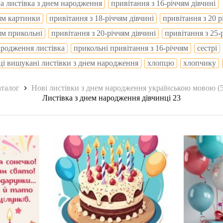
а листівка з днем народження
привітання з 16-річчям дівчині
чям картинки
привітання з 18-річчям дівчині
привітання з 20 р
ям прикольні
привітання з 20-річчям дівчині
привітання з 25-
ародження листівка
прикольні привітання з 16-річчям
сестрі
нці вишукані листівки з днем народження
хлопцю
хлопчику
на
талог
Нові листівки з днем народження українською мовою (
Листівка з днем народження дівчинці 23