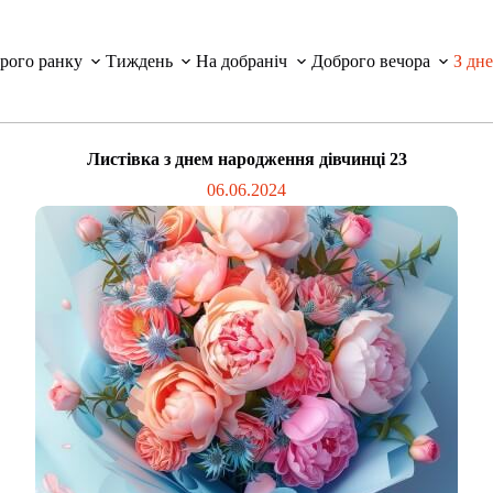
рого ранку
Тиждень
На добраніч
Доброго вечора
З дн
Листівка з днем народження дівчинці 23
06.06.2024