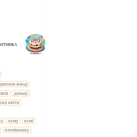
АРТИНКА
одження жінці
іків
доньці
нці квіти
та
куму
кумі
племіннику