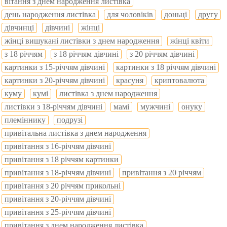
вітання з днем народження листівка
день народження листівка
для чоловіків
доньці
другу
дівчинці
дівчині
жінці
жінці вишукані листівки з днем народження
жінці квіти
з 18 річчям
з 18 річчям дівчині
з 20 річчям дівчині
картинки з 15-річчям дівчині
картинки з 18 річчям дівчині
картинки з 20-річчям дівчині
красуня
криптовалюта
куму
кумі
листівка з днем народження
листівки з 18-річчям дівчині
мамі
мужчині
онуку
племіннику
подрузі
привітальна листівка з днем народження
привітання з 16-річчям дівчині
привітання з 18 річчям картинки
привітання з 18-річчям дівчині
привітання з 20 річчям
привітання з 20 річчям прикольні
привітання з 20-річчям дівчині
привітання з 25-річчям дівчині
привітання з днем народження листівка