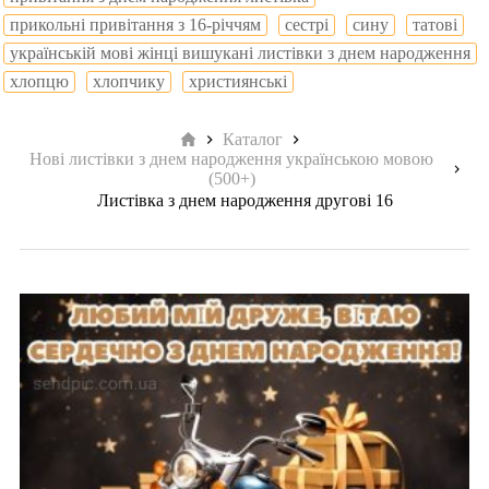
прикольні привітання з 16-річчям
сестрі
сину
татові
українській мові жінці вишукані листівки з днем народження
хлопцю
хлопчику
християнські
Головна
Каталог
Нові листівки з днем народження українською мовою
(500+)
Листівка з днем народження другові 16