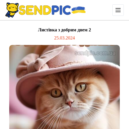
П
е
р
е
й
Листівка з добрим днем 2
т
и
25.03.2024
д
о
в
м
і
с
т
у