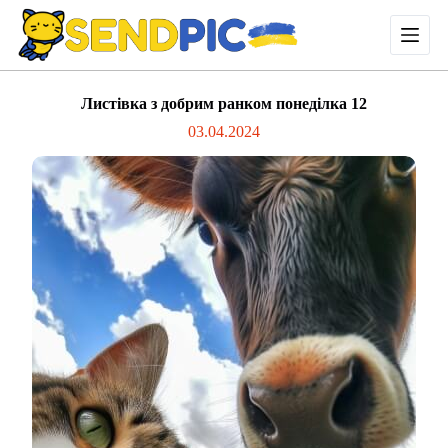
П
е
р
е
й
Листівка з добрим ранком понеділка 12
т
и
03.04.2024
д
о
в
м
і
с
т
у