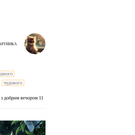
АРТИНКА
ишного
чудового
 з добрим вечором 11