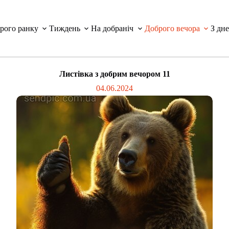
рого ранку
Тиждень
На добраніч
Доброго вечора
З дн
Листівка з добрим вечором 11
04.06.2024