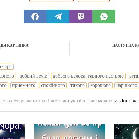
ДНЯ КАРТИНКА
НАСТУПНА К
вечора
арного
добрий вечір
доброго вечора, гарного настрою
зат
ого
приємного
спокійного
тихого
хорошого
чарівного
рого вечора картинки і листівки українською мовою
Листівка