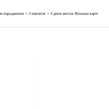
ем народження
З ювілеєм
З днем ангела
Вітальні картинки і