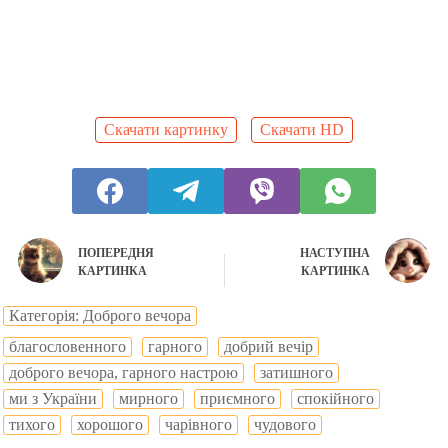
Скачати картинку
Скачати HD
ПОПЕРЕДНЯ
НАСТУПНА
КАРТИНКА
КАРТИНКА
Категорія: Доброго вечора
благословенного
гарного
добрий вечір
доброго вечора, гарного настрою
затишного
ми з України
мирного
приємного
спокійного
тихого
хорошого
чарівного
чудового