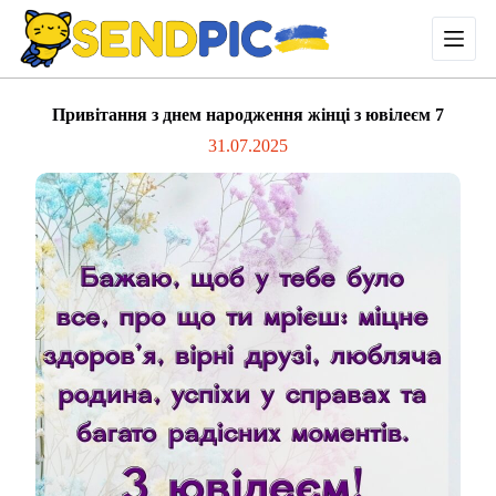
П
е
р
е
й
Привітання з днем народження жінці з ювілеєм 7
т
и
31.07.2025
д
о
в
м
і
с
т
у