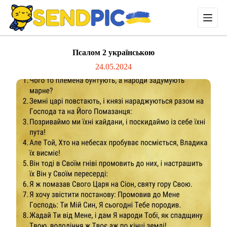
П
е
р
е
й
Псалом 2 українською
т
и
24.05.2024
д
о
в
м
і
с
т
у