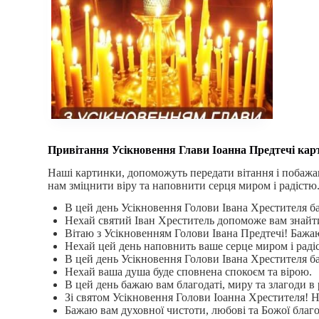
Привітання Усікновення Глави Іоанна Предтечі кар
Наші картинки, допоможуть передати вітання і побажа
нам зміцнити віру та наповнити серця миром і радістю
В цей день Усікновення Голови Івана Хрестителя б
Нехай святий Іван Хреститель допоможе вам знайти с
Вітаю з Усікновенням Голови Івана Предтечі! Бажаю
Нехай цей день наповнить ваше серце миром і раді
В цей день Усікновення Голови Івана Хрестителя ба
Нехай ваша душа буде сповнена спокоєм та вірою.
В цей день бажаю вам благодаті, миру та злагоди в 
Зі святом Усікновення Голови Іоанна Хрестителя! Н
Бажаю вам духовної чистоти, любові та Божої благо