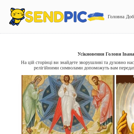
П
е
р
Головна
Доб
е
й
т
и
д
о
в
Усікновення Голови Івана
м
На цій сторінці ви знайдете зворушливі та духовно н
і
релігійними символами допоможуть вам передати
с
т
у