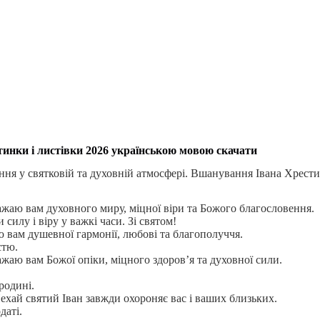
тинки і листівки 2026 українською мовою скачати
ння у святковій та духовній атмосфері. Вшанування Івана Хрест
.
ажаю вам духовного миру, міцної віри та Божого благословення.
илу і віру у важкі часи. Зі святом!
 вам душевної гармонії, любові та благополуччя.
стю.
жаю вам Божої опіки, міцного здоров’я та духовної сили.
родині.
ехай святий Іван завжди охороняє вас і ваших близьких.
даті.