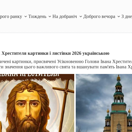
рого ранку
Тиждень
На добраніч
Доброго вечора
З дн
 Хрестителя картинки і листівки 2026 українською
асичені картинки, присвячені Усікновенню Голови Івана Хрестите
 значення цього важливого свята та вшанувати пам'ять Івана Х