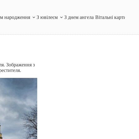
ем народження
З ювілеєм
З днем ангела
Вітальні картинки і
ля. Зображення з
рестителя.