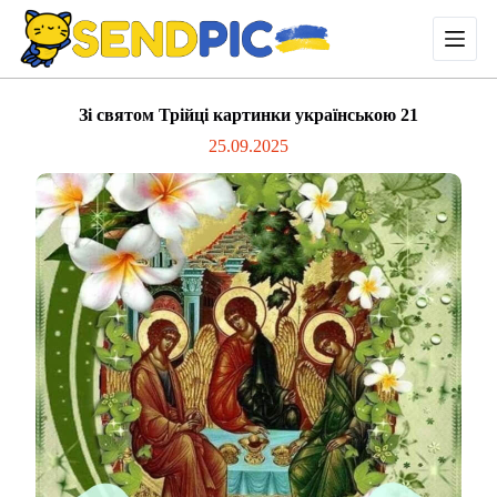
П
е
р
е
й
Зі святом Трійці картинки українською 21
т
и
25.09.2025
д
о
в
м
і
с
т
у