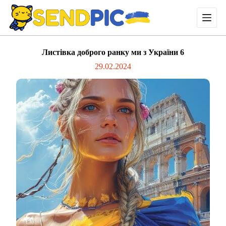
П
е
р
е
й
Листівка доброго ранку ми з України 6
т
и
29.02.2024
д
о
в
м
і
с
т
у