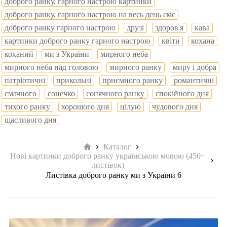
доброго ранку, гарного настрою картинки
доброго ранку, гарного настрою на весь день смс
доброго ранку гарного настрою
друзі
здоров'я
кава
картинки доброго ранку гарного настрою
квіти
кохана
коханий
ми з України
мирного неба
мирного неба над головою
мирного ранку
миру і добра
патріотичні
прикольні
приємного ранку
романтичні
смачного
сонечко
сонячного ранку
спокійного дня
тихого ранку
хорошого дня
цілую
чудового дня
щасливого дня
Головна
Каталог
Нові картинки доброго ранку українською мовою (450+
листівок)
Листівка доброго ранку ми з України 6