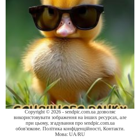
Copyright © 2026 - sendpic.com.ua дозволяє
використовувати зображення на інших ресурсах, але
при цьому, згадування про sendpic.com.ua
обов'язкове.
Політика конфіденційності
,
Контакти
.
Мова:
UA
/
RU