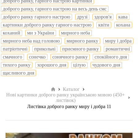
доброго ранку, гарного настрою картинки
доброго ранку, гарного настрою на весь день смс
доброго ранку гарного настрою
друзі
здоров'я
кава
картинки доброго ранку гарного настрою
квіти
кохана
коханий
ми з України
мирного неба
мирного неба над головою
мирного ранку
миру і добра
патріотичні
прикольні
приємного ранку
романтичні
смачного
сонечко
сонячного ранку
спокійного дня
тихого ранку
хорошого дня
цілую
чудового дня
щасливого дня
Головна
Каталог
Нові картинки доброго ранку українською мовою (450+
листівок)
Листівка доброго ранку миру і добра 11