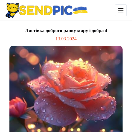
П
е
р
е
й
Листівка доброго ранку миру і добра 4
т
и
13.03.2024
д
о
в
м
і
с
т
у