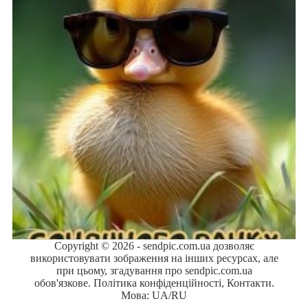
Copyright © 2026 - sendpic.com.ua дозволяє
використовувати зображення на інших ресурсах, але
при цьому, згадування про sendpic.com.ua
обов'язкове.
Політика конфіденційності
,
Контакти
.
Мова:
UA
/
RU