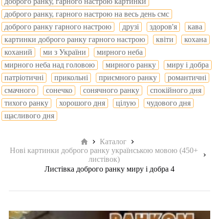
доброго ранку, гарного настрою картинки
доброго ранку, гарного настрою на весь день смс
доброго ранку гарного настрою
друзі
здоров'я
кава
картинки доброго ранку гарного настрою
квіти
кохана
коханий
ми з України
мирного неба
мирного неба над головою
мирного ранку
миру і добра
патріотичні
прикольні
приємного ранку
романтичні
смачного
сонечко
сонячного ранку
спокійного дня
тихого ранку
хорошого дня
цілую
чудового дня
щасливого дня
Головна
Каталог
Нові картинки доброго ранку українською мовою (450+
листівок)
Листівка доброго ранку миру і добра 4