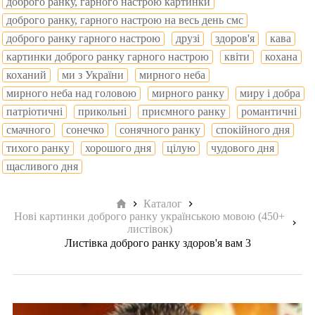
доброго ранку, гарного настрою картинки
доброго ранку, гарного настрою на весь день смс
доброго ранку гарного настрою
друзі
здоров'я
кава
картинки доброго ранку гарного настрою
квіти
кохана
коханий
ми з України
мирного неба
мирного неба над головою
мирного ранку
миру і добра
патріотичні
прикольні
приємного ранку
романтичні
смачного
сонечко
сонячного ранку
спокійного дня
тихого ранку
хорошого дня
цілую
чудового дня
щасливого дня
Головна
Каталог
Нові картинки доброго ранку українською мовою (450+
листівок)
Листівка доброго ранку здоров'я вам 3