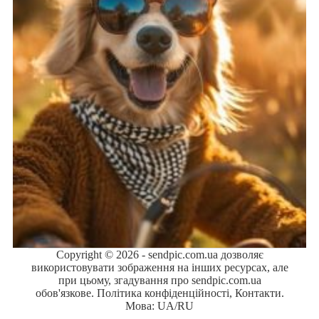
Copyright © 2026 - sendpic.com.ua дозволяє
використовувати зображення на інших ресурсах, але
при цьому, згадування про sendpic.com.ua
обов'язкове.
Політика конфіденційності
,
Контакти
.
Мова:
UA
/
RU