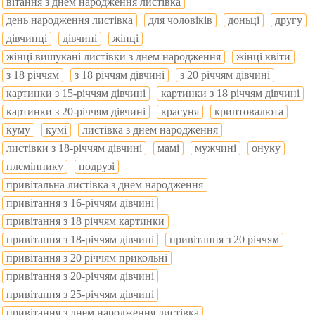
вітання з днем народження листівка
день народження листівка
для чоловіків
доньці
другу
дівчинці
дівчині
жінці
жінці вишукані листівки з днем народження
жінці квіти
з 18 річчям
з 18 річчям дівчині
з 20 річчям дівчині
картинки з 15-річчям дівчині
картинки з 18 річчям дівчині
картинки з 20-річчям дівчині
красуня
криптовалюта
куму
кумі
листівка з днем народження
листівки з 18-річчям дівчині
мамі
мужчині
онуку
племіннику
подрузі
привітальна листівка з днем народження
привітання з 16-річчям дівчині
привітання з 18 річчям картинки
привітання з 18-річчям дівчині
привітання з 20 річчям
привітання з 20 річчям прикольні
привітання з 20-річчям дівчині
привітання з 25-річчям дівчині
привітання з днем народження листівка