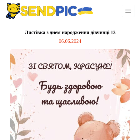
П
е
р
е
й
Листівка з днем народження дівчинці 13
т
и
06.06.2024
д
о
в
м
і
с
т
у