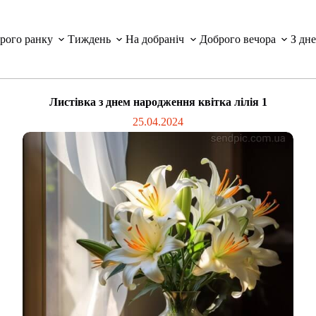
рого ранку
Тиждень
На добраніч
Доброго вечора
З дн
Листівка з днем народження квітка лілія 1
25.04.2024