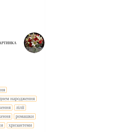
АРТИНКА
ння
з днем народження
ження
лілії
ження
ромашки
ни
хризантеми