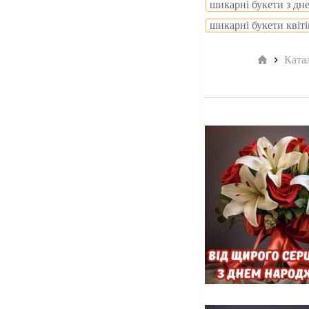
шикарні букети з дн
шикарні букети квіт
Головна
Ката