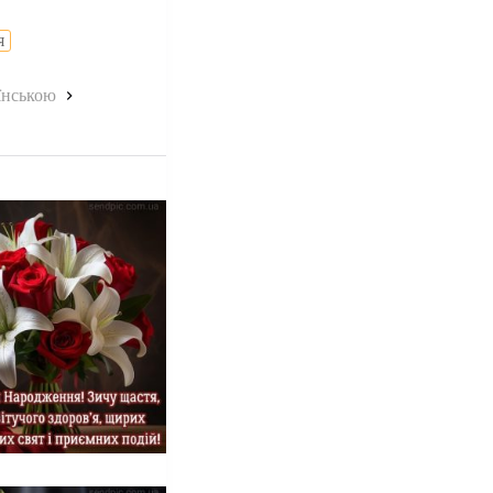
я
аїнською