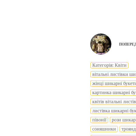
ПОПЕРЕ
Категорія: Квіти
вітальні листівки ш
жінці шикарні букет
картинка шикарні бу
квітів вітальні лист
листівка шикарні бу
півонії
рози шикар
соняшники
троянд