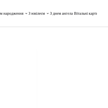
ем народження
З ювілеєм
З днем ангела
Вітальні картинки і