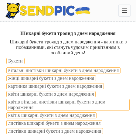
П
е
р
е
й
т
Шикарні букети троянд з днем народження
и
Шикарні букети троянд з днем народження - картинки з
д
побажаннями, які стануть чудовим привітанням в
о
особливий день!
в
м
Букети
і
вітальні листівки шикарні букети з днем народження
с
т
жінці шикарні букети з днем народження
у
картинка шикарні букети з днем народження
квіти шикарні букети з днем народження
квітів вітальні листівки шикарні букети з днем
народження
квітів шикарні букети з днем народження
листівка шикарні букети з днем народження
листівки шикарні букети з днем народження