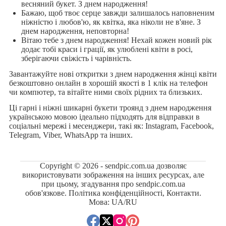
весняний букет. З днем народження!
Бажаю, щоб твоє серце завжди залишалось наповненим
ніжністю і любов'ю, як квітка, яка ніколи не в'яне. З
днем народження, неповторна!
Вітаю тебе з днем народження! Нехай кожен новий рік
додає тобі краси і грації, як улюблені квіти в росі,
зберігаючи свіжість і чарівність.
Завантажуйте нові откритки з днем народження жінці квіти
безкоштовно онлайн в хорошій якості в 1 клік на телефон
чи компютер, та вітайте ними своїх рідних та близьких.
Ці гарні і ніжні шикарні букети троянд з днем народження
українською мовою ідеально підходять для відправки в
соціальні мережі і месенджери, такі як: Instagram, Facebook,
Telegram, Viber, WhatsApp та інших.
Copyright © 2026 - sendpic.com.ua дозволяє
використовувати зображення на інших ресурсах, але
при цьому, згадування про sendpic.com.ua
обов'язкове.
Політика конфіденційності
,
Контакти
.
Мова:
UA
/
RU