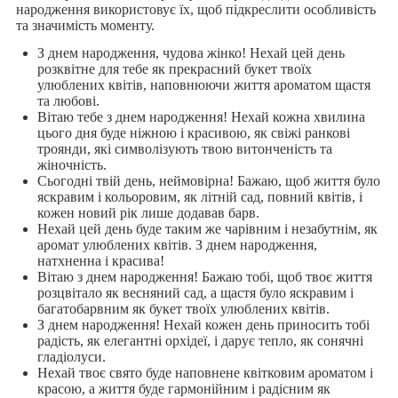
народження використовує їх, щоб підкреслити особливість
та значимість моменту.
З днем народження, чудова жінко! Нехай цей день
розквітне для тебе як прекрасний букет твоїх
улюблених квітів, наповнюючи життя ароматом щастя
та любові.
Вітаю тебе з днем народження! Нехай кожна хвилина
цього дня буде ніжною і красивою, як свіжі ранкові
троянди, які символізують твою витонченість та
жіночність.
Сьогодні твій день, неймовірна! Бажаю, щоб життя було
яскравим і кольоровим, як літній сад, повний квітів, і
кожен новий рік лише додавав барв.
Нехай цей день буде таким же чарівним і незабутнім, як
аромат улюблених квітів. З днем народження,
натхненна і красива!
Вітаю з днем народження! Бажаю тобі, щоб твоє життя
розцвітало як весняний сад, а щастя було яскравим і
багатобарвним як букет твоїх улюблених квітів.
З днем народження! Нехай кожен день приносить тобі
радість, як елегантні орхідеї, і дарує тепло, як сонячні
гладіолуси.
Нехай твоє свято буде наповнене квітковим ароматом і
красою, а життя буде гармонійним і радісним як