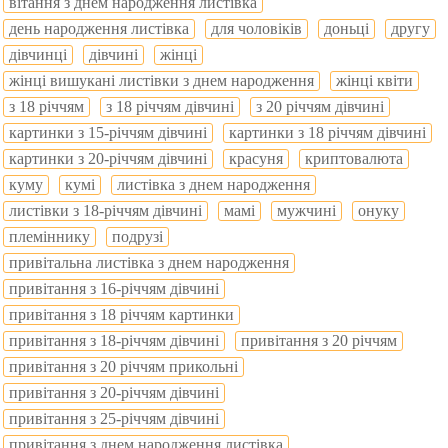
вітання з днем народження листівка
день народження листівка
для чоловіків
доньці
другу
дівчинці
дівчині
жінці
жінці вишукані листівки з днем народження
жінці квіти
з 18 річчям
з 18 річчям дівчині
з 20 річчям дівчині
картинки з 15-річчям дівчині
картинки з 18 річчям дівчині
картинки з 20-річчям дівчині
красуня
криптовалюта
куму
кумі
листівка з днем народження
листівки з 18-річчям дівчині
мамі
мужчині
онуку
племіннику
подрузі
привітальна листівка з днем народження
привітання з 16-річчям дівчині
привітання з 18 річчям картинки
привітання з 18-річчям дівчині
привітання з 20 річчям
привітання з 20 річчям прикольні
привітання з 20-річчям дівчині
привітання з 25-річчям дівчині
привітання з днем народження листівка