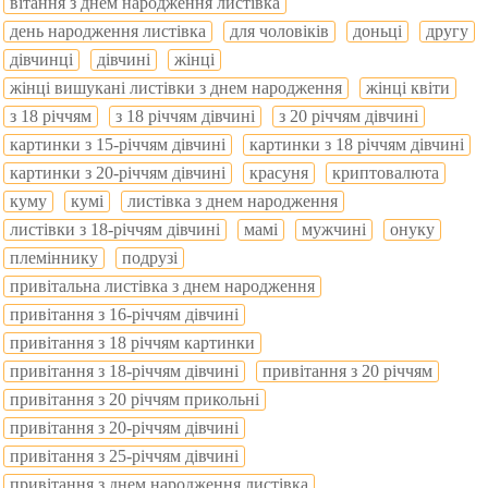
вітання з днем народження листівка
день народження листівка
для чоловіків
доньці
другу
дівчинці
дівчині
жінці
жінці вишукані листівки з днем народження
жінці квіти
з 18 річчям
з 18 річчям дівчині
з 20 річчям дівчині
картинки з 15-річчям дівчині
картинки з 18 річчям дівчині
картинки з 20-річчям дівчині
красуня
криптовалюта
куму
кумі
листівка з днем народження
листівки з 18-річчям дівчині
мамі
мужчині
онуку
племіннику
подрузі
привітальна листівка з днем народження
привітання з 16-річчям дівчині
привітання з 18 річчям картинки
привітання з 18-річчям дівчині
привітання з 20 річчям
привітання з 20 річчям прикольні
привітання з 20-річчям дівчині
привітання з 25-річчям дівчині
привітання з днем народження листівка