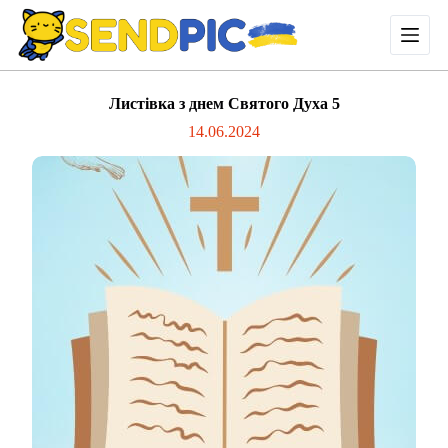
П
е
р
е
й
Листівка з днем Святого Духа 5
т
и
14.06.2024
д
о
в
м
і
с
т
у