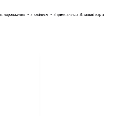
ем народження
З ювілеєм
З днем ангела
Вітальні картинки і