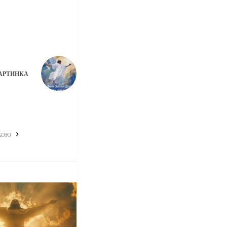
АРТИНКА
кою