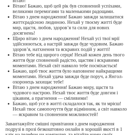
вітаю!
Вітаю! Бажаю, щоб цей рік був сповнений успіхами,
великими перемогами та маленькими радощами.
Вітаю з днем народження! Бажаю завжди залишатися
життєрадісною людиною. Нехай у твоєму житті буде
мир, щастя, любов, здоров’я та сили для нових
досягнень!
Щиро вітаю з днем народження! Нехай усі твої мрії
здійснюються, а настрій завжди буде чудовим. Бажаю
здоров’я, натхнення та яскравих подій у житті!
Вітаю тебе від щирого серця! Нехай кожен день твого
життя буде сповнений радістю, щастям і яскравими
моментами. Нехай світ навколо тебе посміхається!
Бажаю, щоб твоє життя було наповнене найкращими
моментами. Нехай удача завжди буде поруч, а Янгол-
охоронець захищає тебе!
Вітаю з днем народження! Бажаю миру, щастя та
чудового настрою. Нехай твоє життя буде довгим і
цікавим, а прагнення — сміливими!
Бажаю, щоб усе в житті складалося так, як ти мрієш!
Нехай твоє самопочуття буде відмінним, а світ навколо
— яскравим та сповненим можливостей!
Завантажуйте смішні привітання з днем народження
подрузі в прозі безкоштовно онлайн в хорошій якості в 1
клік на телефон чи компютер, та вітайте ними своїх