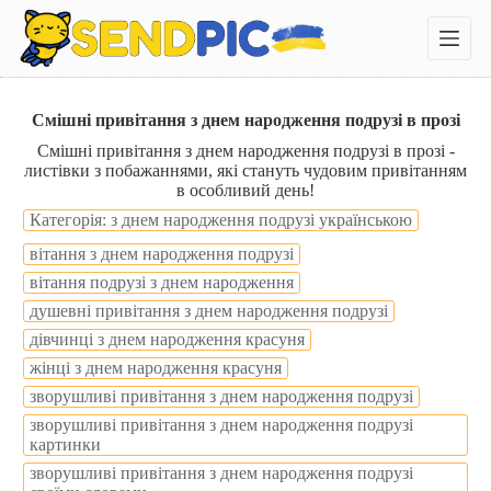
П
е
р
е
й
т
Смішні привітання з днем народження подрузі в прозі
и
Смішні привітання з днем народження подрузі в прозі -
д
листівки з побажаннями, які стануть чудовим привітанням
о
в особливий день!
в
м
Категорія: з днем народження подрузі українською
і
вітання з днем народження подрузі
с
т
вітання подрузі з днем народження
у
душевні привітання з днем народження подрузі
дівчинці з днем народження красуня
жінці з днем народження красуня
зворушливі привітання з днем народження подрузі
зворушливі привітання з днем народження подрузі
картинки
зворушливі привітання з днем народження подрузі